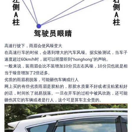
高速行驶下，雨眉会使风噪变大
在高速行车的时候，会遇到增大的汽车风噪。据实验测试，当车子
速度超过60km/h时，就可以明显听到“honghong”的声响。
一般来说，装雨眉会比不装增加10分贝左右风噪，10分贝也就是相
当于噪音增加了2倍还多。
劣质的雨眉易脱落，可能砸伤车辆或行人
网上买的有些劣质雨眉是胶粘的，那胶水质量不好或者没粘紧粘好
的话，时间长了就易脱落。一旦在开车的过程中被风吹跑，还可能
砸伤其它的车辆或者是行人，这个可是算车主全责的。